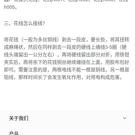
h005。
三、花线怎么接线？
将花钱（一般为多丝铜线）剥去一段皮，要长些，将其扭转
成麻绳状，然后在同样剥去一段皮的硬线上缠绕3-5圈（硬
线头端留出一公分左右），再将硬线留出部分对折，用铁钳
夹实后，再将余下的花钱铜丝继续缠绕在上面，用胶布包好
即可。需要注意的是，两根电线不能一根是铜线，另一根是
铝线，那样时间长了会发生氧化作用，对用电构成危害。
关于我们
产品