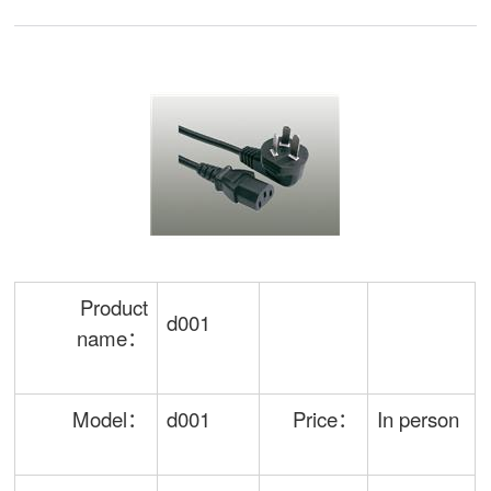
Product
d001
name：
Model：
d001
Price：
In person